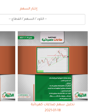
إختار السهم
-- الكود / السهم / القطاع --
تحليل سهم صناعات كهربائية
ت
2021-01-18