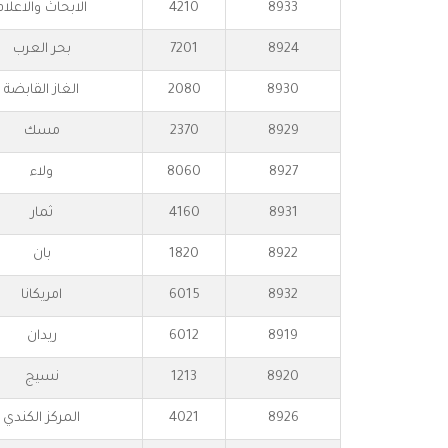
8933
4210
الابحاث والاعلام
8924
7201
بحر العرب
8930
2080
الغاز القابضة
8929
2370
مسك
8927
8060
ولاء
8931
4160
ثمار
8922
1820
بان
8932
6015
امريكانا
8919
6012
ريدان
8920
1213
نسيج
8926
4021
المركز الكندي