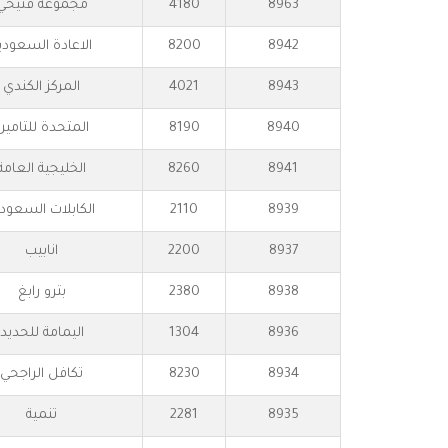
8963
4180
مجموعة فتيحي
8942
8200
الاعادة السعودي
8943
4021
المركز الكندي
8940
8190
المتحدة للتامين
8941
8260
الخليجية العامة
8939
2110
الكابلات السعودي
8937
2200
انابيب
8938
2380
بترو رابغ
8936
1304
اليمامة للحديد
8934
8230
تكافل الراجحي
8935
2281
تنمية