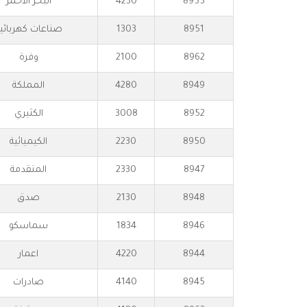
8955
4230
البحر الاحمر
8951
1303
صناعات كهربائي
8962
2100
وفرة
8949
4280
المملكة
8952
3008
الكثيري
8950
2230
الكيميائية
8947
2330
المتقدمة
8948
2130
صدق
8946
1834
سماسكو
8944
4220
اعمار
8945
4140
صادرات