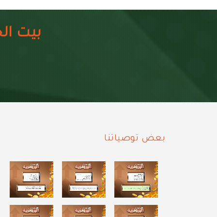
بيت ال
بعض توصياتنا