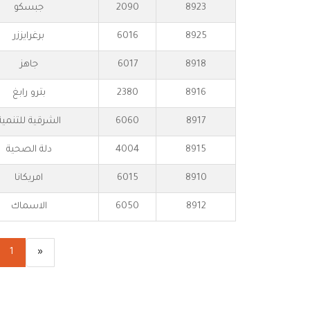
8923
2090
جبسكو
8925
6016
برغرايززر
8918
6017
جاهز
8916
2380
بترو رابغ
8917
6060
الشرقية للتنمية
8915
4004
دلة الصحية
8910
6015
امريكانا
8912
6050
الاسماك
1
«