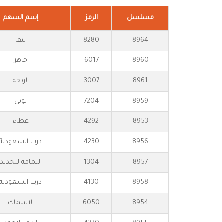
مسلسل
الرمز
إسم السهم
8964
8280
ليفا
8960
6017
جاهز
8961
3007
الواحة
8959
7204
توبي
8953
4292
عطاء
8956
4230
درب السعودية
8957
1304
اليمامة للحديد
8958
4130
درب السعودية
8954
6050
الاسماك