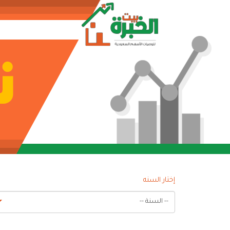
إختار السنه
-- السنة --