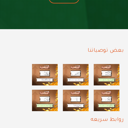
بعض توصياتنا
روابط سريعه